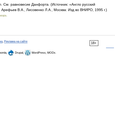
um. См. равновесие Данфорта. (Источник: «Англо русский
Арефьев В.А., Лисовенко Л.А., Москва: Изд во ВНИРО, 1995 г.)
оварь.
ка
,
Реклама на сайте
18+
omla,
Drupal,
WordPress, MODx.