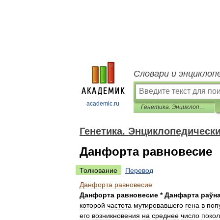
Словари и энциклоп
academic.ru
Генетика. Энциклопедический словарь
Генетика. Энциклопедическ
Данфорта равновесие
Толкование
Перевод
Данфорта
равновесие
Данфорта
равновесие
*
Данфарта
раўн
которой
частота
мутировавшего
гена
в
поп
его
возникновения
на
среднее
число
поко