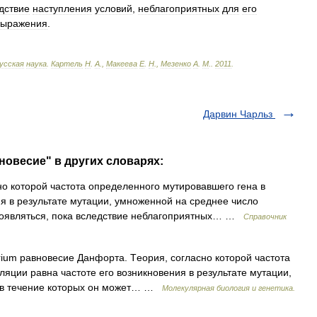
дствие
наступления
условий
,
неблагоприятных
для
его
выражения
.
усская
наука
.
Картель
Н
.
А
.,
Макеева
Е
.
Н
.,
Мезенко
А
.
М
.
.
2011
.
Дарвин Чарльз
новесие" в других словарях:
о которой частота определенного мутировавшего гена в
ия в результате мутации, умноженной на среднее число
проявляться, пока вследствие неблагоприятных… …
Справочник
brium равновесие Данфорта. Tеория, согласно которой частота
яции равна частоте его возникновения в результате мутации,
, в течение которых он может… …
Молекулярная биология и генетика.