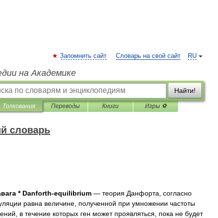
Запомнить сайт
Словарь на свой сайт
RU
едии на Академике
Найти!
Толкования
Переводы
Книги
Игры ⚽
ий словарь
авага
*
Danforth
-
equilibrium
—
теория
Данфорта
,
согласно
уляции
равна
величине
,
полученной
при
умножении
частоты
лений
,
в
течение
которых
ген
может
проявляться
,
пока
не
будет