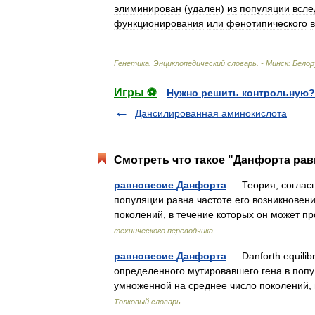
элиминирован
(
удален
)
из
популяции
всле
функционирования
или
фенотипического
Генетика
.
Энциклопедический
словарь
. -
Минск:
Белор
Игры ⚽
Нужно решить контрольную?
Дансилированная аминокислота
Смотреть что такое "Данфорта рав
равновесие Данфорта
— Теория, согласн
популяции равна частоте его возникновен
поколений, в течение которых он может 
технического переводчика
равновесие Данфорта
— Danforth equili
определенного мутировавшего гена в попул
умноженной на среднее число поколений
Толковый словарь.