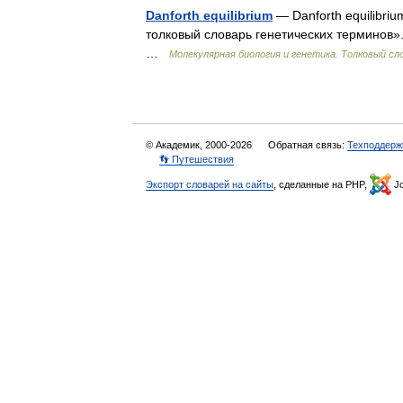
Danforth equilibrium
— Danforth equilibri
толковый словарь генетических терминов». 
…
Молекулярная биология и генетика. Толковый сл
© Академик, 2000-2026
Обратная связь:
Техподдерж
👣 Путешествия
Экспорт словарей на сайты
, сделанные на PHP,
Jo